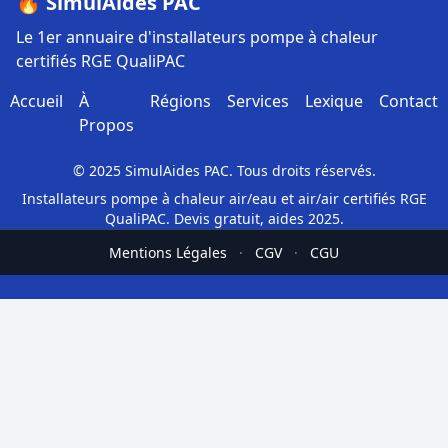
🔥 SimulAides PAC
Le 1er annuaire d'installateurs pompe à chaleur
certifiés RGE QualiPAC
Accueil
À
Régions
Services
Lexique
Contact
Propos
© 2025 SimulAides PAC. Tous droits réservés.
Installateurs pompe à chaleur air/eau et air/air certifiés RGE
QualiPAC. Devis gratuit, aides 2025.
Mentions Légales
·
CGV
·
CGU