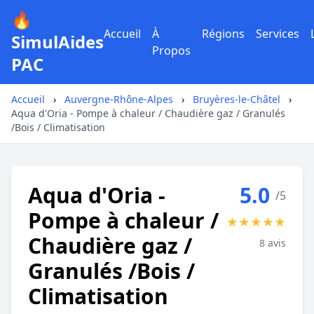
🔥
Accueil
À
Régions
Services
SimulAides
Propos
PAC
Accueil
›
Auvergne-Rhône-Alpes
›
Bruyères-le-Châtel
›
Aqua d'Oria - Pompe à chaleur / Chaudière gaz / Granulés
/Bois / Climatisation
Aqua d'Oria -
5.0
/5
Pompe à chaleur /
★
★
★
★
★
Chaudière gaz /
8 avis
Granulés /Bois /
Climatisation