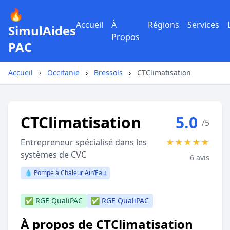
🔥
Accueil
À
Régions
Services
SimulAides
Propos
PAC
Accueil
›
Occitanie
›
Bressols
›
CTClimatisation
CTClimatisation
5.0
/5
Entrepreneur spécialisé dans les
★
★
★
★
★
systèmes de CVC
6 avis
💧 Pompe à Chaleur Air/Eau
✅ RGE QualiPAC
✅ RGE QualiPAC
À propos de CTClimatisation