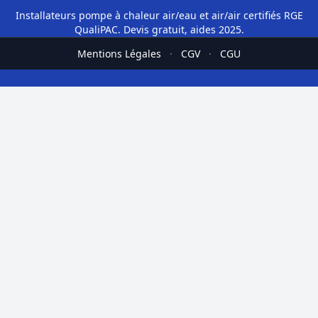
Installateurs pompe à chaleur air/eau et air/air certifiés RGE
QualiPAC. Devis gratuit, aides 2025.
Mentions Légales
·
CGV
·
CGU