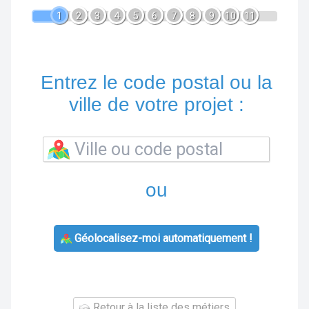
1
2
3
4
5
6
7
8
9
10
11
Entrez le code postal ou la
ville de votre projet :
ou
Géolocalisez-moi automatiquement !
Retour à la liste des métiers