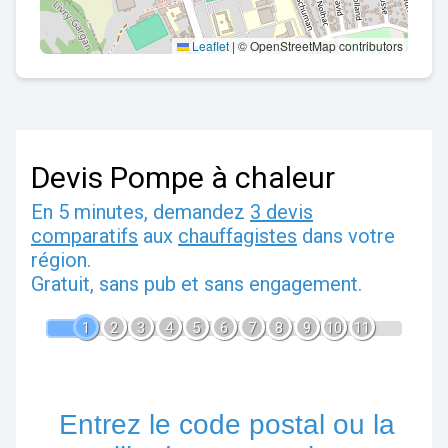
Leaflet
|
© OpenStreetMap contributors
Devis Pompe à chaleur
En 5 minutes, demandez
3 devis
comparatifs
aux
chauffagistes
dans votre
région.
Gratuit, sans pub et sans engagement.
1
2
3
4
5
6
7
8
9
10
11
Entrez le code postal ou la