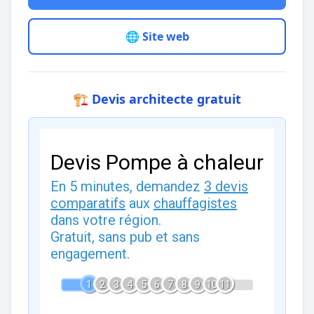
🌐 Site web
🏗️ Devis architecte gratuit
Devis Pompe à chaleur
En 5 minutes, demandez
3 devis
comparatifs
aux
chauffagistes
dans votre région.
Gratuit, sans pub et sans
engagement.
1
2
3
4
5
6
7
8
9
10
11