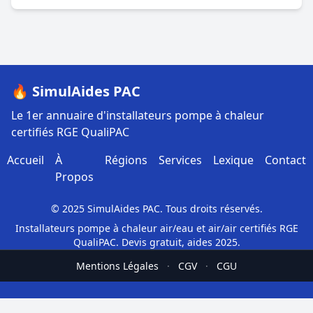
🔥 SimulAides PAC
Le 1er annuaire d'installateurs pompe à chaleur
certifiés RGE QualiPAC
Accueil
À
Régions
Services
Lexique
Contact
Propos
© 2025 SimulAides PAC. Tous droits réservés.
Installateurs pompe à chaleur air/eau et air/air certifiés RGE
QualiPAC. Devis gratuit, aides 2025.
Mentions Légales
·
CGV
·
CGU