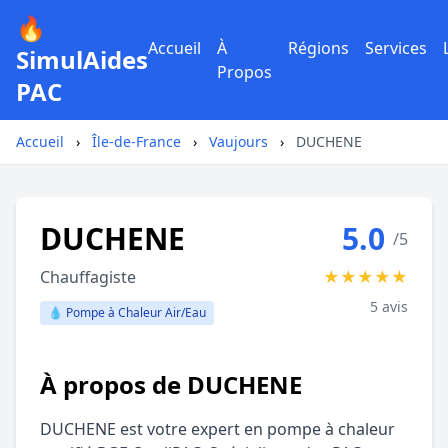
🔥
Accueil
À
Régions
Services
SimulAides
Propos
PAC
Accueil
›
Île-de-France
›
Vaujours
›
DUCHENE
DUCHENE
5.0
/5
Chauffagiste
★
★
★
★
★
5 avis
💧 Pompe à Chaleur Air/Eau
À propos de DUCHENE
DUCHENE est votre expert en pompe à chaleur