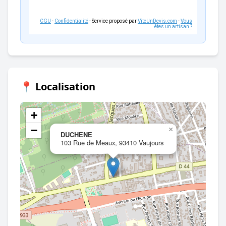
CGU
-
Confidentialité
- Service proposé par
ViteUnDevis.com
-
Vous
êtes un artisan ?
📍 Localisation
+
−
×
DUCHENE
103 Rue de Meaux, 93410 Vaujours