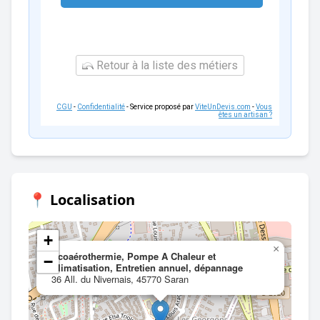
Retour à la liste des métiers
CGU
-
Confidentialité
- Service proposé par
ViteUnDevis.com
-
Vous
êtes un artisan ?
📍 Localisation
+
×
Ecoaérothermie, Pompe A Chaleur et
−
Climatisation, Entretien annuel, dépannage
36 All. du Nivernais, 45770 Saran