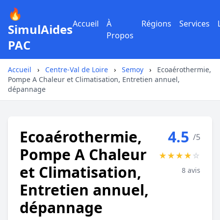
🔥
Accueil
À
Régions
Services
SimulAides
Propos
PAC
Accueil
›
Centre-Val de Loire
›
Semoy
›
Ecoaérothermie,
Pompe A Chaleur et Climatisation, Entretien annuel,
dépannage
Ecoaérothermie,
4.5
/5
Pompe A Chaleur
★
★
★
★
☆
et Climatisation,
8 avis
Entretien annuel,
dépannage