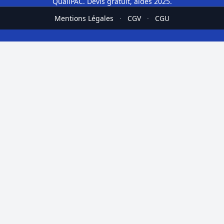
QualiPAC. Devis gratuit, aides 2025.
Mentions Légales
·
CGV
·
CGU