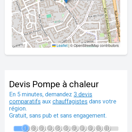
Leaflet
|
© OpenStreetMap contributors
Devis Pompe à chaleur
En 5 minutes, demandez
3 devis
comparatifs
aux
chauffagistes
dans votre
région.
Gratuit, sans pub et sans engagement.
1
2
3
4
5
6
7
8
9
10
11