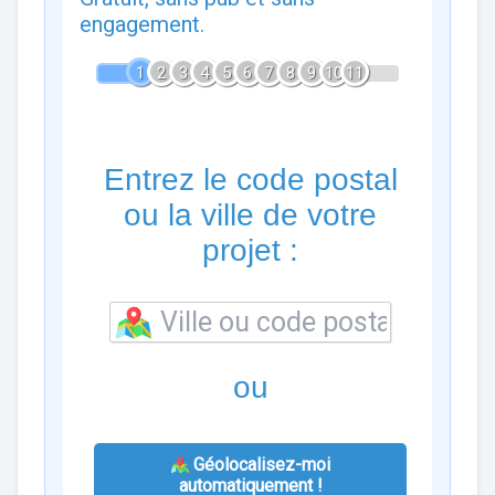
engagement.
1
2
3
4
5
6
7
8
9
10
11
Entrez le code postal
ou la ville de votre
projet :
ou
Géolocalisez-moi
automatiquement !