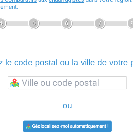
gement.
4
5
6
7
 le code postal ou la ville de votre p
ou
Géolocalisez-moi automatiquement !