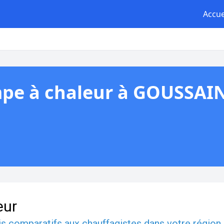
Accue
mpe à chaleur à GOUSSAI
eur
is comparatifs
aux
chauffagistes
dans votre région.