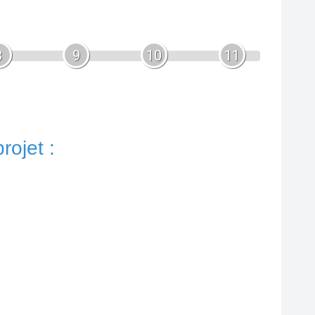
8
9
10
11
rojet :