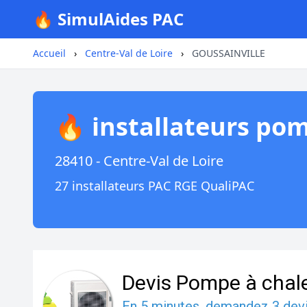
🔥 SimulAides PAC
Accueil
›
Centre-Val de Loire
›
GOUSSAINVILLE
🔥 installateurs po
28410 - Centre-Val de Loire
27 installateurs PAC RGE QualiPAC
Devis Pompe à chal
En 5 minutes, demandez
3 dev