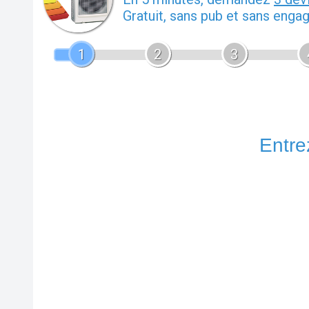
Gratuit, sans pub et sans enga
1
2
3
Entrez