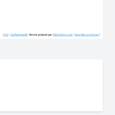
CGU
-
Confidentialité
- Service proposé par
ViteUnDevis.com
-
Vous êtes un artisan ?