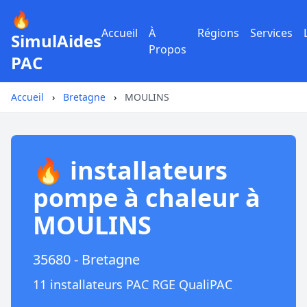
🔥
Accueil
À
Régions
Services
SimulAides
Propos
PAC
Accueil
›
Bretagne
›
MOULINS
🔥 installateurs
pompe à chaleur à
MOULINS
35680 - Bretagne
11 installateurs PAC RGE QualiPAC