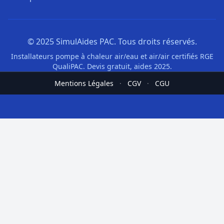
© 2025 SimulAides PAC. Tous droits réservés.
Installateurs pompe à chaleur air/eau et air/air certifiés RGE
QualiPAC. Devis gratuit, aides 2025.
Mentions Légales
·
CGV
·
CGU